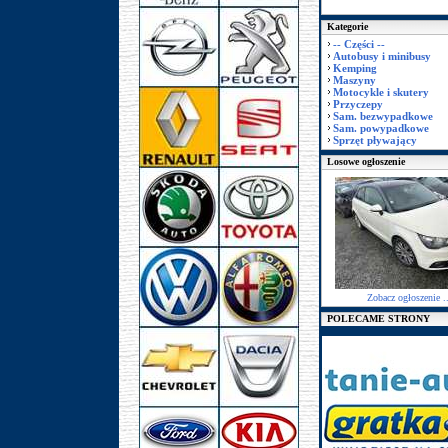
Kategorie
-- Części --
Autobusy i minibusy
Kemping
Maszyny
Motocykle i skutery
Przyczepy
Sam. bezwypadkowe
Sam. powypadkowe
Sprzęt pływający
Losowe ogłoszenie
Zobacz ogłoszenie ..
POLECAME STRONY