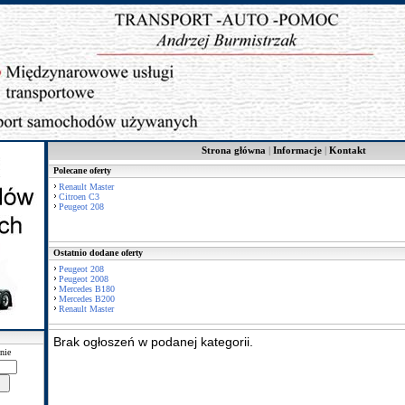
Strona główna
|
Informacje
|
Kontakt
Polecane oferty
Renault Master
Citroen C3
Peugeot 208
Ostatnio dodane oferty
Peugeot 208
Peugeot 2008
Mercedes B180
Mercedes B200
Renault Master
Brak ogłoszeń w podanej kategorii.
nie