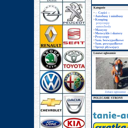
Kategorie
-- Części --
Autobusy i minibusy
Kemping
przyczepy
samochody
Maszyny
Motocykle i skutery
Przyczepy
Sam. bezwypadkowe
Sam. powypadkowe
Sprzęt pływający
Losowe ogłoszenie
Zobacz ogłoszenie ..
POLECAME STRONY