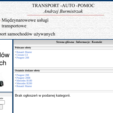
Strona główna
|
Informacje
|
Kontakt
Polecane oferty
Renault Master
Citroen C3
Peugeot 208
Ostatnio dodane oferty
Peugeot 208
Peugeot 2008
Mercedes B180
Mercedes B200
Renault Master
Brak ogłoszeń w podanej kategorii.
nie