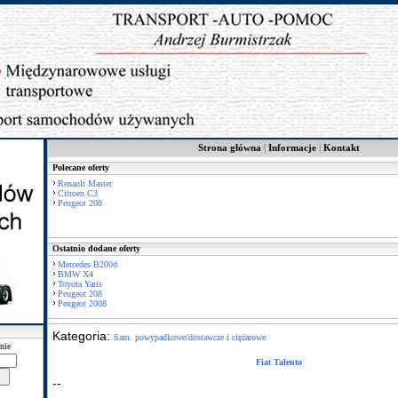
Strona główna
|
Informacje
|
Kontakt
Polecane oferty
Renault Master
Citroen C3
Peugeot 208
Ostatnio dodane oferty
Mercedes B200d
BMW X4
Toyota Yaris
Peugeot 208
Peugeot 2008
Kategoria:
Sam. powypadkowe/dostawcze i ciężarowe
nie
Fiat Talento
--