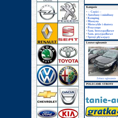
Kategorie
-- Części --
Autobusy i minibusy
Kemping
Maszyny
Motocykle i skutery
Przyczepy
Sam. bezwypadkowe
Sam. powypadkowe
Sprzęt pływający
Losowe ogłoszenie
Zobacz ogłoszenie ..
POLECAME STRONY